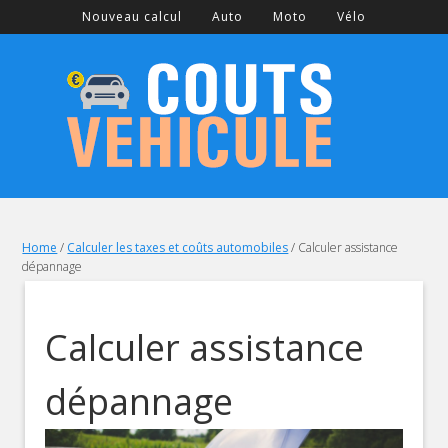
Nouveau calcul
Auto
Moto
Vélo
Home
/
Calculer les taxes et coûts automobiles
/
Calculer assistance
dépannage
Calculer assistance
dépannage