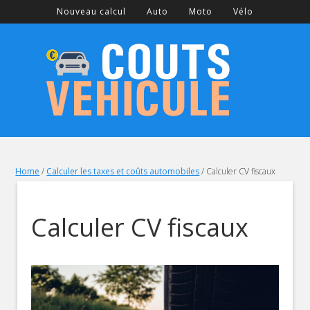
Nouveau calcul
Auto
Moto
Vélo
Home
/
Calculer les taxes et coûts automobiles
/
Calculer CV fiscaux
Calculer CV fiscaux