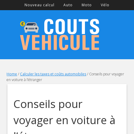
Nouveau calcul
Auto
Moto
Vélo
Home
/
Calculer les taxes et coûts automobiles
/
Conseils pour voyager
en voiture à l’étranger
Conseils pour
voyager en voiture à