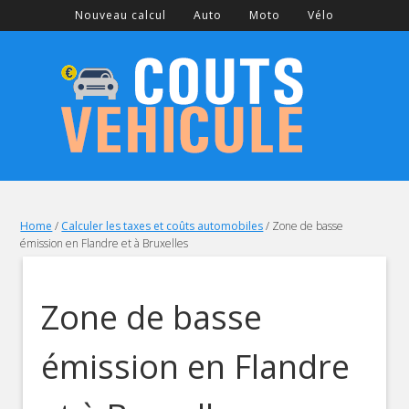
Nouveau calcul
Auto
Moto
Vélo
Home
/
Calculer les taxes et coûts automobiles
/
Zone de basse
émission en Flandre et à Bruxelles
Zone de basse
émission en Flandre